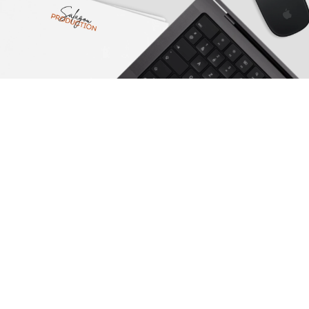
CRÉATEURS DE VIDÉOS ET SITES INTERNET
Salagou
PRODUCTION
en quelques mots
Nous sommes une équipe passionnée, dédiée à la création de
contenus vidéos impactants
, la conception de
sites
internet performants
, la gestion de vos
réseaux sociaux
et
l'
automatisation
de vos processus. Forts de nos expertises
complémentaires, nous accompagnons nos clients de la
réflexion stratégique
à la
mise en place opérationnelle
.